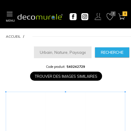
MENU
ACCUEIL
RECHERCHE
Code produit:
540242729
CALCULATEUR
DE
TROUVER DES IMAGES SIMILAIRES
PRIX
Largeur
“