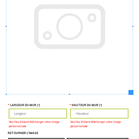
Hauteur
“
MATÉRIEL
SUPPLÉMENTAIRE
Il est
important
d'ajouter 2
pouces de
matériel
supplémentaire
en largeur et
en hauteur
pour faciliter
l'installation
lors du
recouvrement
d'un mur
complet. Pour
une
couverture