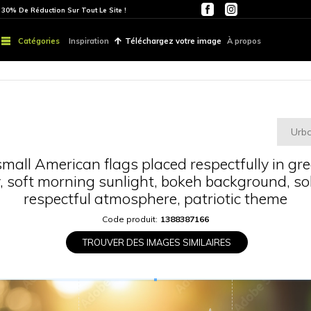
ITE
PARTOUT | 30% De Réduction Sur Tout Le Site !
Catégories
Inspiration
Téléchargez vo
se-up of small American flags placed 
cemetery, soft morning sunlight, b
respectful atmosphere, 
Code produit:
13883
TROUVER DES IMAGES S