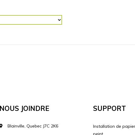
RETOURNER L'IMAGE
R (“)
Horizontalement
Vertical
Nous Joindre
Support
Blainville, Quebec J7C 2K6
Installation de papie
peint