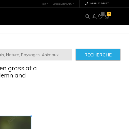
×
tre image
À propos
RECHERCHE
respectfully in green grass at a
okeh background, solemn and
patriotic theme
87166
IMILAIRES