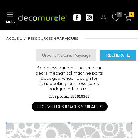
MENU
ACCUEIL
RESSOURCES GRAPHIQUES
RECHERCHE
Seamless pattern silhouette cut
CALCULATEUR
gears mechanical machine parts
DE
clock gearwheel. Design for
scrapbooking, business cards,
PRIX
background for craft
Code produit:
150619363
Largeur
“
TROUVER DES IMAGES SIMILAIRES