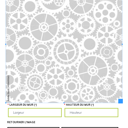
Hauteur
“
MATÉRIEL
SUPPLÉMENTAIRE
Il est
important
d'ajouter 2
pouces de
matériel
supplémentaire
en largeur et
en hauteur
pour faciliter
l'installation
lors du
recouvrement
d'un mur
complet. Pour
une
couverture