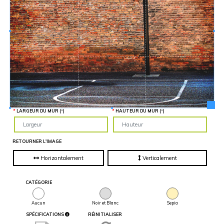
Hauteur
“
MATÉRIEL
SUPPLÉMENTAIRE
Il est
important
d'ajouter 2
pouces de
matériel
supplémentaire
en largeur et
en hauteur
pour faciliter
l'installation
lors du
recouvrement
d'un mur
complet. Pour
LARGEUR DU MUR (“)
HAUTEUR DU MUR (“)
une
couverture
partielle du