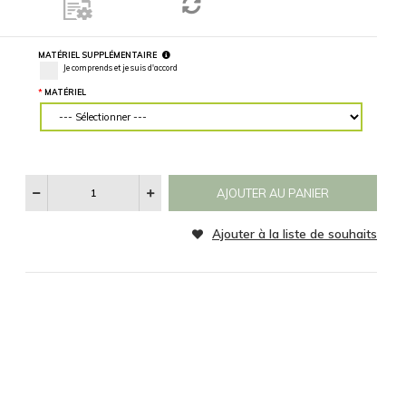
mur, entrez
des mesures
RETOURNER L'IMAGE
précises.
Horizontalement
Verticalement
MATÉRIEL
CATÉGORIE
Aucun
Noir et Blanc
Sepia
Voir
Les
SPÉCIFICATIONS
RÉINITIALISER
Catégories
D'images
MATÉRIEL SUPPLÉMENTAIRE
Je comprends et je suis d'accord
MATÉRIEL